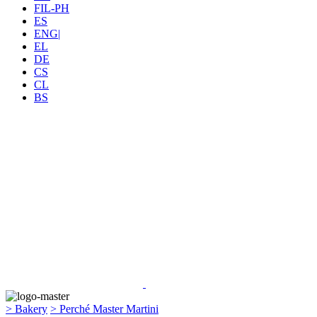
FIL-PH
ES
ENG|
EL
DE
CS
CL
BS
> Bakery
> Perché Master Martini