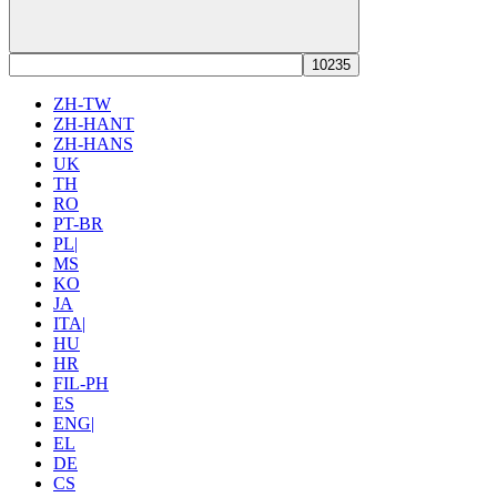
ZH-TW
ZH-HANT
ZH-HANS
UK
TH
RO
PT-BR
PL|
MS
KO
JA
ITA|
HU
HR
FIL-PH
ES
ENG|
EL
DE
CS