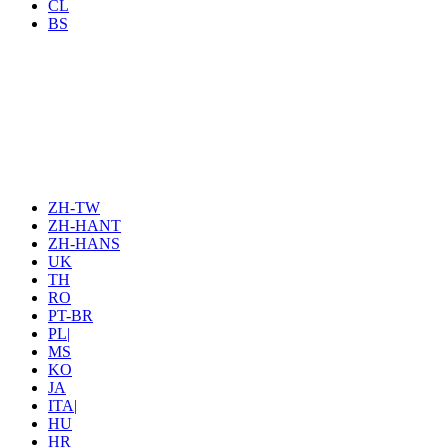
CL
BS
ZH-TW
ZH-HANT
ZH-HANS
UK
TH
RO
PT-BR
PL|
MS
KO
JA
ITA|
HU
HR