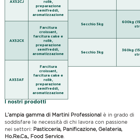
AX52CJ
rollè,
preparazione
semifreddi,
aromatizzazione
600kg (15
Secchio 5kg
str
Farcitura
croissant,
farcitura cake e
AX52CX
rollè,
preparazione
semifreddi,
360kg (15
Secchio 3kg
aromatizzazione
str
Farcitura
croissant,
farcitura cake e
AX53AF
rollè,
preparazione
semifreddi,
aromatizzazione
I nostri prodotti
L’ampia gamma di Martini Professional
è in grado di
soddisfare le necessità di chi lavora con passione
nei settori:
Pasticceria, Panificazione, Gelateria,
Ho.Re.Ca., Food Service
.