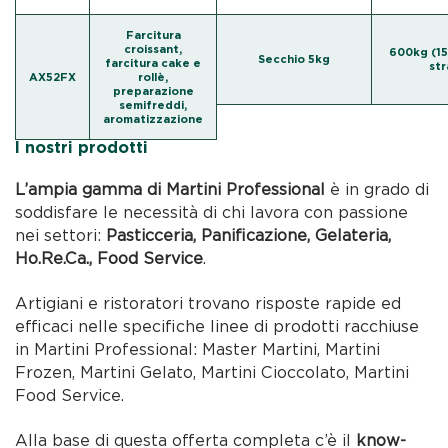
Farcitura
croissant,
600kg (15
Secchio 5kg
farcitura cake e
str
AX52FX
rollè,
preparazione
semifreddi,
aromatizzazione
I nostri prodotti
L’ampia gamma di Martini Professional
è in grado di
soddisfare le necessità di chi lavora con passione
nei settori:
Pasticceria, Panificazione, Gelateria,
Ho.Re.Ca., Food Service
.
Artigiani e ristoratori trovano risposte rapide ed
efficaci nelle specifiche linee di prodotti racchiuse
in Martini Professional: Master Martini, Martini
Frozen, Martini Gelato, Martini Cioccolato, Martini
Food Service.
Alla base di questa offerta completa c’è il
know-