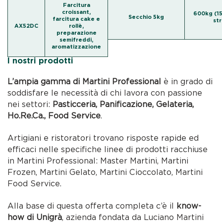
Farcitura
croissant,
600kg (15
Secchio 5kg
farcitura cake e
str
AX52DC
rollè,
preparazione
semifreddi,
aromatizzazione
I nostri prodotti
L’ampia gamma di Martini Professional
è in grado di
soddisfare le necessità di chi lavora con passione
nei settori:
Pasticceria, Panificazione, Gelateria,
Ho.Re.Ca., Food Service
.
Artigiani e ristoratori trovano risposte rapide ed
efficaci nelle specifiche linee di prodotti racchiuse
in Martini Professional: Master Martini, Martini
Frozen, Martini Gelato, Martini Cioccolato, Martini
Food Service.
Alla base di questa offerta completa c’è il
know-
how di Unigrà
, azienda fondata da Luciano Martini