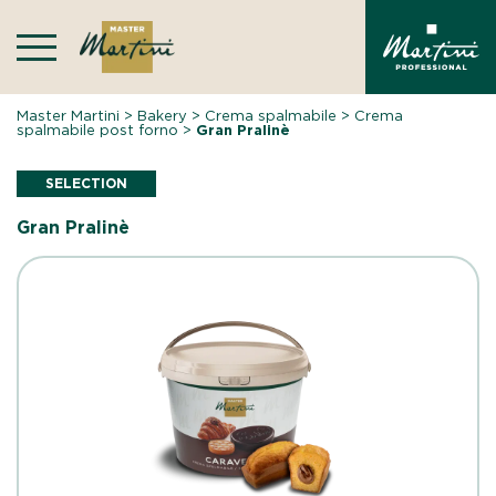
Skip
to
content
Master Martini
>
Bakery
>
Crema spalmabile
>
Crema
spalmabile post forno
>
Gran Pralinè
SELECTION
Gran Pralinè