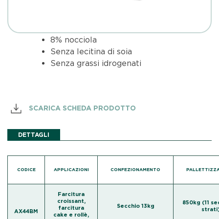
8% nocciola
Senza lecitina di soia
Senza grassi idrogenati
SCARICA SCHEDA PRODOTTO
DETTAGLI
CODICE
APPLICAZIONI
CONFEZIONAMENTO
PALLETTIZZ
Farcitura
croissant,
850kg (11 se
Secchio 13kg
farcitura
strati
AX44BM
cake e rollè,