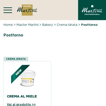
Skip
to
content
Home
>
Master Martini
>
Bakery
>
Crema Idrata
>
Postforno
Postforno
CREMA IDRATA
CREMA AL MIELE
Vai al prodotto >>