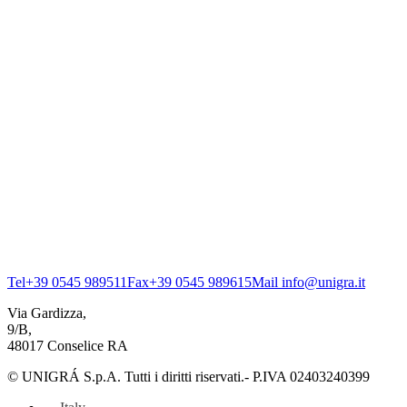
Tel
+39 0545 989511
Fax
+39 0545 989615
Mail
info@unigra.it
Via Gardizza,
9/B,
48017 Conselice RA
© UNIGRÁ S.p.A. Tutti i diritti riservati.- P.IVA 02403240399