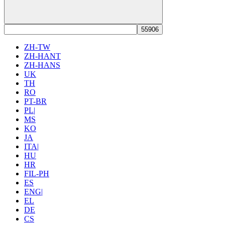
ZH-TW
ZH-HANT
ZH-HANS
UK
TH
RO
PT-BR
PL|
MS
KO
JA
ITA|
HU
HR
FIL-PH
ES
ENG|
EL
DE
CS