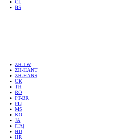
CL
BS
ZH-TW
ZH-HANT
ZH-HANS
UK
TH
RO
PT-BR
PL|
MS
KO
JA
ITA|
HU
HR