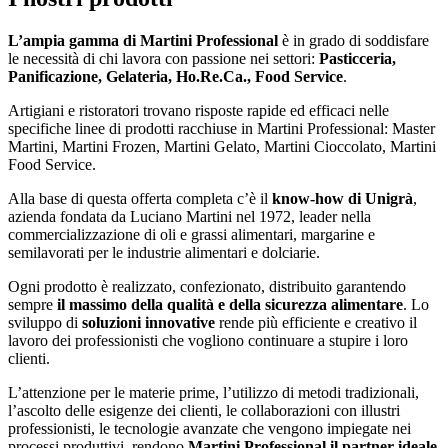
L’ampia gamma di Martini Professional
è in grado di soddisfare
le necessità di chi lavora con passione nei settori:
Pasticceria,
Panificazione, Gelateria, Ho.Re.Ca., Food Service
.
Artigiani e ristoratori trovano risposte rapide ed efficaci nelle
specifiche linee di prodotti racchiuse in Martini Professional: Master
Martini, Martini Frozen, Martini Gelato, Martini Cioccolato, Martini
Food Service.
Alla base di questa offerta completa c’è il
know-how di Unigrà
,
azienda fondata da Luciano Martini nel 1972, leader nella
commercializzazione di oli e grassi alimentari, margarine e
semilavorati per le industrie alimentari e dolciarie.
Ogni prodotto è realizzato, confezionato, distribuito garantendo
sempre
il massimo della qualità e della sicurezza alimentare
. Lo
sviluppo di
soluzioni innovative
rende più efficiente e creativo il
lavoro dei professionisti che vogliono continuare a stupire i loro
clienti.
L’attenzione per le materie prime, l’utilizzo di metodi tradizionali,
l’ascolto delle esigenze dei clienti, le collaborazioni con illustri
professionisti, le tecnologie avanzate che vengono impiegate nei
processi produttivi, rendono
Martini Professional il partner ideale