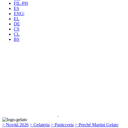
FIL-PH
ES
ENG|
EL
DE
CS
CL
BS
> Novità 2026
> Gelateria
> Pasticceria
> Perché Martini Gelato