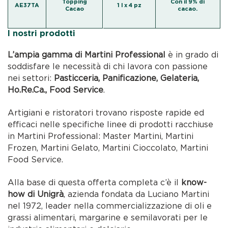
Topping
Con il 9% di
AE37TA
1 l x 4 pz
Cacao
cacao.
I nostri prodotti
L’ampia gamma di Martini Professional
è in grado di
soddisfare le necessità di chi lavora con passione
nei settori:
Pasticceria, Panificazione, Gelateria,
Ho.Re.Ca., Food Service
.
Artigiani e ristoratori trovano risposte rapide ed
efficaci nelle specifiche linee di prodotti racchiuse
in Martini Professional: Master Martini, Martini
Frozen, Martini Gelato, Martini Cioccolato, Martini
Food Service.
Alla base di questa offerta completa c’è il
know-
how di Unigrà
, azienda fondata da Luciano Martini
nel 1972, leader nella commercializzazione di oli e
grassi alimentari, margarine e semilavorati per le