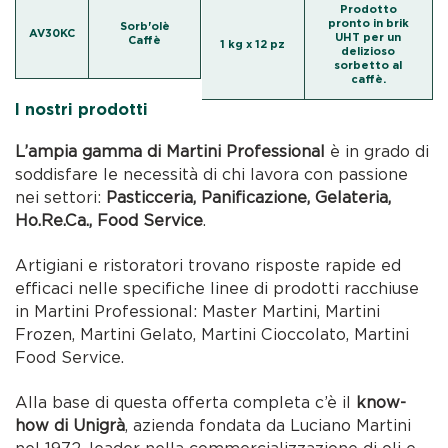
Prodotto
pronto in brik
Sorb'olè
AV30KC
UHT per un
Caffè
1 kg x 12 pz
delizioso
sorbetto al
caffè.
I nostri prodotti
L’ampia gamma di Martini Professional
è in grado di
soddisfare le necessità di chi lavora con passione
nei settori:
Pasticceria, Panificazione, Gelateria,
Ho.Re.Ca., Food Service
.
Artigiani e ristoratori trovano risposte rapide ed
efficaci nelle specifiche linee di prodotti racchiuse
in Martini Professional: Master Martini, Martini
Frozen, Martini Gelato, Martini Cioccolato, Martini
Food Service.
Alla base di questa offerta completa c’è il
know-
how di Unigrà
, azienda fondata da Luciano Martini