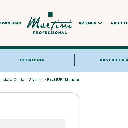
DOWNLOAD
AZIENDA
RICETT
GELATERIA
PASTICCERI
ccolata Calda
>
Granite
>
FruttUP! Limone