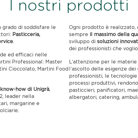
I nostri prodotti
n grado di soddisfare le
Ogni prodotto è realizzato, 
ttori:
Pasticceria,
sempre
il massimo della qu
ervice
.
sviluppo di
soluzioni innovat
dei professionisti che voglio
ide ed efficaci nelle
artini Professional: Master
L’attenzione per le materie p
tini Cioccolato, Martini Food
l’ascolto delle esigenze dei c
professionisti, le tecnolog
processi produttivi, rendon
l
know-how di Unigrà
,
pasticcieri, panificatori, maes
, leader nella
albergatori, catering, ambul
tari, margarine e
olciarie.