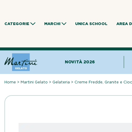
Skip
to
content
CATEGORIE
MARCHI
UNICA SCHOOL
AREA 
NOVITÀ 2026
Home
>
Martini Gelato
>
Gelateria
>
Creme Fredde, Granite e Cio