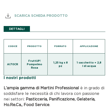
SCARICA SCHEDA PRODOTTO
DETTAGLI
CODICE
PRODOTTO
FORMATO
APPLICAZIONE
FruttUP!
1,25 kg x 8
1 sacchetto + 2,8
AI70CR
Pompelmo
pz
l di acqua
Rosa
I nostri prodotti
L’ampia gamma di Martini Professional
è in grado di
soddisfare le necessità di chi lavora con passione
nei settori:
Pasticceria, Panificazione, Gelateria,
Ho.Re.Ca., Food Service
.