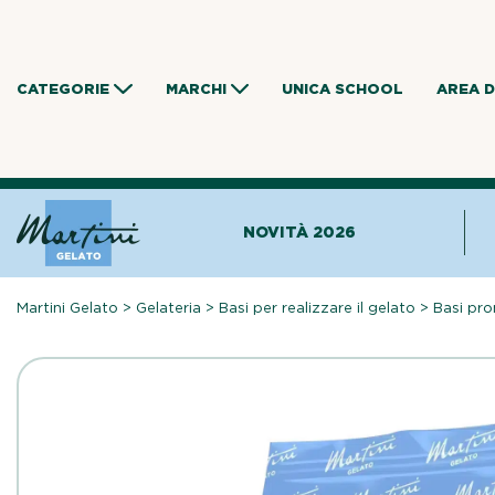
Skip
to
content
CATEGORIE
MARCHI
UNICA SCHOOL
AREA 
NOVITÀ 2026
Martini Gelato
>
Gelateria
>
Basi per realizzare il gelato
>
Basi pro