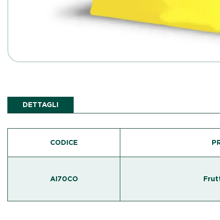
DETTAGLI
CODICE
P
AI70CO
Frut