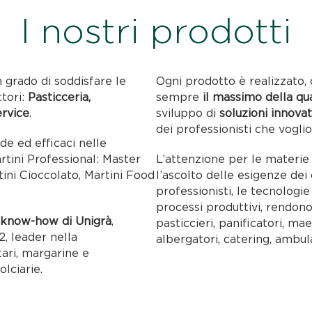
I nostri prodotti
n grado di soddisfare le
Ogni prodotto è realizzato, 
ttori:
Pasticceria,
sempre
il massimo della qu
ervice
.
sviluppo di
soluzioni innovat
dei professionisti che voglio
ide ed efficaci nelle
artini Professional: Master
L’attenzione per le materie p
tini Cioccolato, Martini Food
l’ascolto delle esigenze dei c
professionisti, le tecnolog
processi produttivi, rendon
l
know-how di Unigrà
,
pasticcieri, panificatori, maes
, leader nella
albergatori, catering, ambul
tari, margarine e
olciarie.