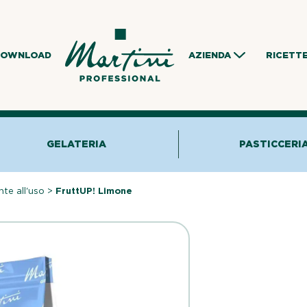
DOWNLOAD
AZIENDA
RICETT
GELATERIA
PASTICCERI
nte all'uso
>
FruttUP! Limone