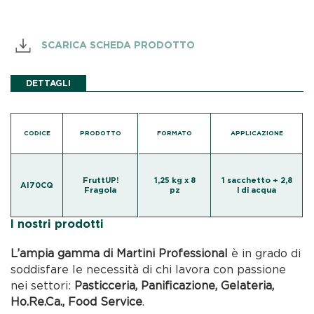
SCARICA SCHEDA PRODOTTO
DETTAGLI
CODICE
PRODOTTO
FORMATO
APPLICAZIONE
FruttUP!
1,25 kg x 8
1 sacchetto + 2,8
AI70CQ
Fragola
pz
l di acqua
I nostri prodotti
L’ampia gamma di Martini Professional
è in grado di
soddisfare le necessità di chi lavora con passione
nei settori:
Pasticceria, Panificazione, Gelateria,
Ho.Re.Ca., Food Service
.