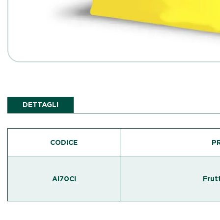
DETTAGLI
CODICE
P
AI70CI
Frut