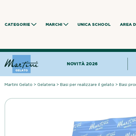
Skip
to
content
CATEGORIE
MARCHI
UNICA SCHOOL
AREA 
NOVITÀ 2026
Martini Gelato
>
Gelateria
>
Basi per realizzare il gelato
>
Basi pro