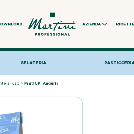
DOWNLOAD
AZIENDA
RICETT
GELATERIA
PASTICCERI
nte all'uso
>
FruttUP! Anguria