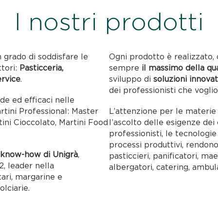
I nostri prodotti
n grado di soddisfare le
Ogni prodotto è realizzato, 
ttori:
Pasticceria,
sempre
il massimo della qu
ervice
.
sviluppo di
soluzioni innovat
dei professionisti che voglio
ide ed efficaci nelle
artini Professional: Master
L’attenzione per le materie p
tini Cioccolato, Martini Food
l’ascolto delle esigenze dei c
professionisti, le tecnolog
processi produttivi, rendon
l
know-how di Unigrà
,
pasticcieri, panificatori, maes
, leader nella
albergatori, catering, ambul
tari, margarine e
olciarie.