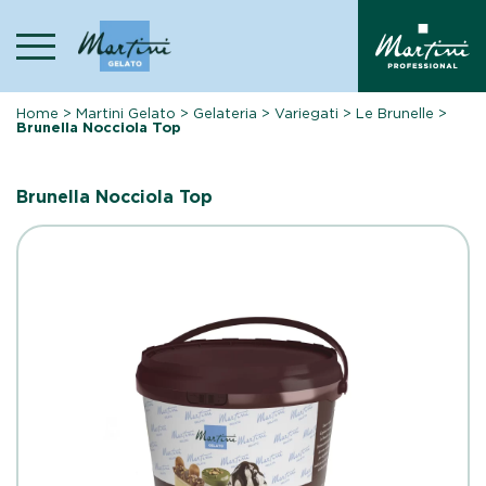
Skip
to
content
Home
>
Martini Gelato
>
Gelateria
>
Variegati
>
Le Brunelle
>
Brunella Nocciola Top
Brunella Nocciola Top