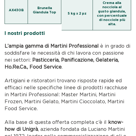
Crema alla
nocciola al
Brunella
AX43OB
gusto gianduia,
Gianduia Top
5 kg x 2 pz
con percentuale
di nocciole più
alta.
I nostri prodotti
L’ampia gamma di Martini Professional
è in grado di
soddisfare le necessità di chi lavora con passione
nei settori:
Pasticceria, Panificazione, Gelateria,
Ho.Re.Ca., Food Service
.
Artigiani e ristoratori trovano risposte rapide ed
efficaci nelle specifiche linee di prodotti racchiuse
in Martini Professional: Master Martini, Martini
Frozen, Martini Gelato, Martini Cioccolato, Martini
Food Service.
Alla base di questa offerta completa c’è il
know-
how di Unigrà
, azienda fondata da Luciano Martini