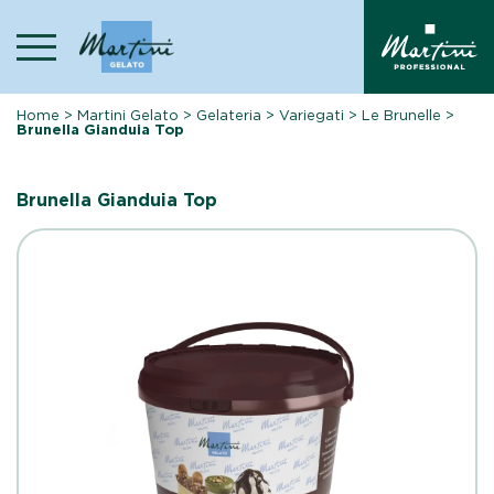
Skip
to
content
Home
>
Martini Gelato
>
Gelateria
>
Variegati
>
Le Brunelle
>
Brunella Gianduia Top
Brunella Gianduia Top