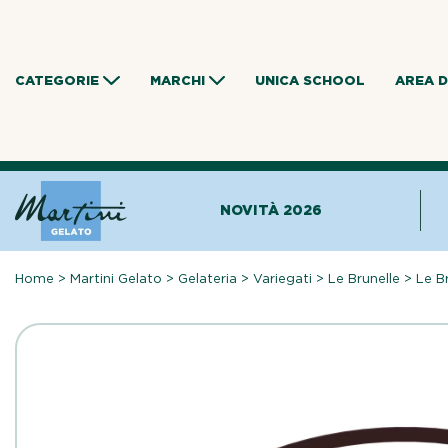
Skip
to
content
CATEGORIE
MARCHI
UNICA SCHOOL
AREA 
NOVITÀ 2026
Home
>
Martini Gelato
>
Gelateria
>
Variegati
>
Le Brunelle
>
Le B