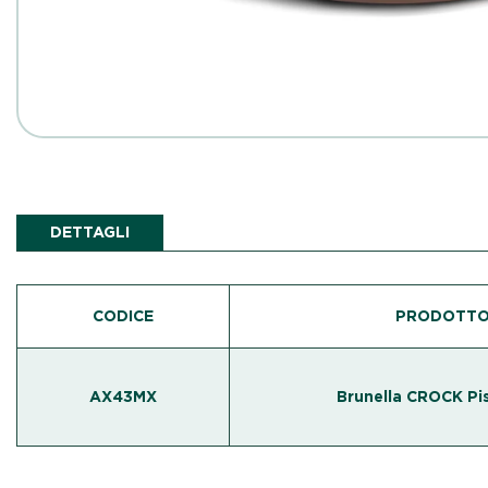
DETTAGLI
CODICE
PRODOTT
AX43MX
Brunella CROCK Pi