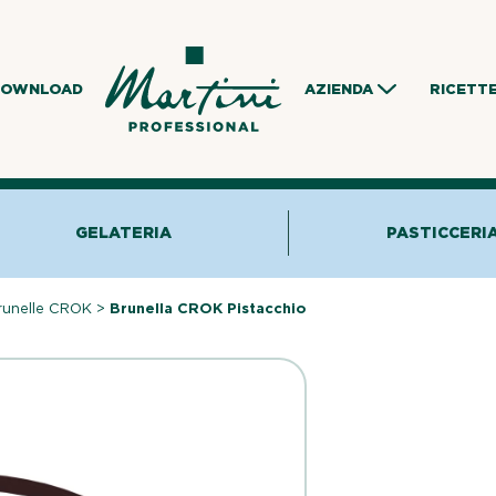
DOWNLOAD
AZIENDA
RICETT
GELATERIA
PASTICCERI
runelle CROK
>
Brunella CROK Pistacchio