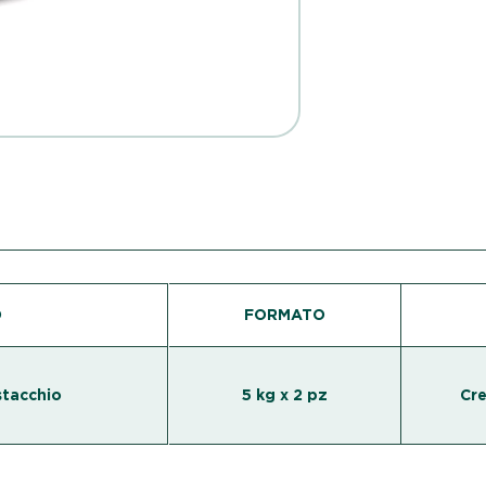
O
FORMATO
stacchio
5 kg x 2 pz
Cre