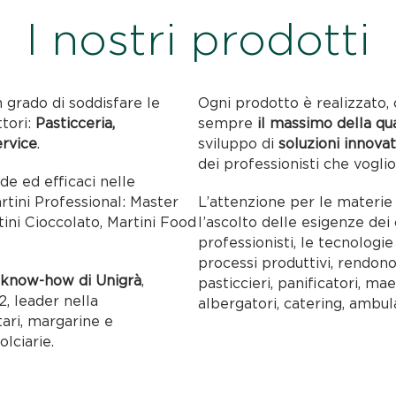
I nostri prodotti
n grado di soddisfare le
Ogni prodotto è realizzato, 
ttori:
Pasticceria,
sempre
il massimo della qu
ervice
.
sviluppo di
soluzioni innovat
dei professionisti che voglio
ide ed efficaci nelle
artini Professional: Master
L’attenzione per le materie p
tini Cioccolato, Martini Food
l’ascolto delle esigenze dei c
professionisti, le tecnolog
processi produttivi, rendon
l
know-how di Unigrà
,
pasticcieri, panificatori, maes
, leader nella
albergatori, catering, ambul
tari, margarine e
olciarie.