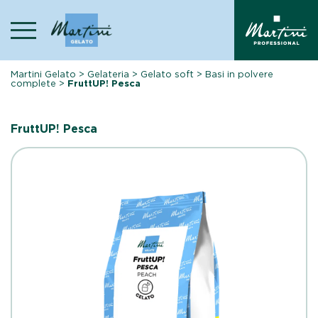
Skip
to
content
Martini Gelato
>
Gelateria
>
Gelato soft
>
Basi in polvere
complete
>
FruttUP! Pesca
FruttUP! Pesca