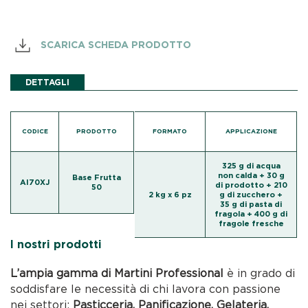
SCARICA SCHEDA PRODOTTO
DETTAGLI
CODICE
PRODOTTO
FORMATO
APPLICAZIONE
325 g di acqua
non calda + 30 g
Base Frutta
AI70XJ
di prodotto + 210
50
2 kg x 6 pz
g di zucchero +
35 g di pasta di
fragola + 400 g di
fragole fresche
I nostri prodotti
L’ampia gamma di Martini Professional
è in grado di
soddisfare le necessità di chi lavora con passione
nei settori:
Pasticceria, Panificazione, Gelateria,