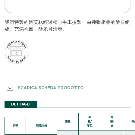
我們特製的泡芙糕經過精心手工捲製，由幾張相疊的酥皮組
成。充滿香氣，酥脆且清爽。
SCARICA SCHEDA PRODOTTO
DETTAGLI
每
每
重量
箱/
層/
每
代码
對流烤箱
單位
盒