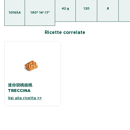
42 g
120
8
10165A
190° 14'-17’
Ricette correlate
迷你胡桃核桃
TRECCINA
Vai alla ricetta >>