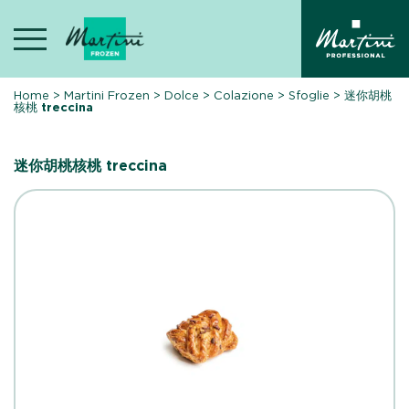
Skip
to
content
Home
>
Martini Frozen
>
Dolce
>
Colazione
>
Sfoglie
>
迷你胡桃
核桃 treccina
迷你胡桃核桃 treccina