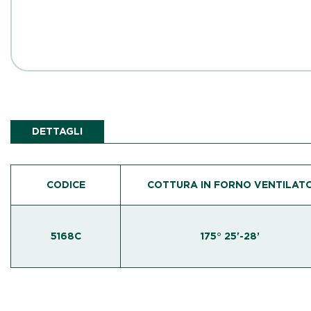
DETTAGLI
CODICE
COTTURA IN FORNO VENTILAT
5168C
175° 25'-28’