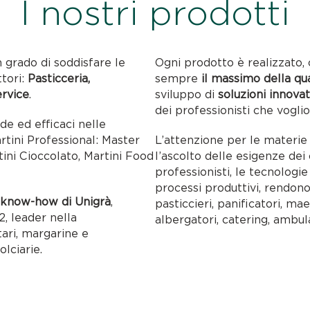
I nostri prodotti
n grado di soddisfare le
Ogni prodotto è realizzato, 
ttori:
Pasticceria,
sempre
il massimo della qu
ervice
.
sviluppo di
soluzioni innovat
dei professionisti che voglio
ide ed efficaci nelle
artini Professional: Master
L’attenzione per le materie p
tini Cioccolato, Martini Food
l’ascolto delle esigenze dei c
professionisti, le tecnolog
processi produttivi, rendon
l
know-how di Unigrà
,
pasticcieri, panificatori, maes
, leader nella
albergatori, catering, ambul
tari, margarine e
olciarie.