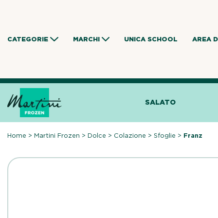
Skip
to
content
CATEGORIE
MARCHI
UNICA SCHOOL
AREA 
SALATO
Home
>
Martini Frozen
>
Dolce
>
Colazione
>
Sfoglie
>
Franz