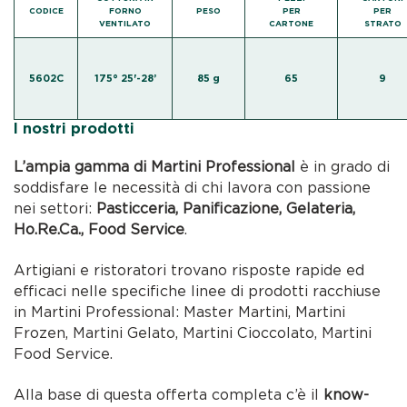
CODICE
FORNO
PESO
PER
PER
VENTILATO
CARTONE
STRATO
5602C
175° 25'-28’
85 g
65
9
I nostri prodotti
L’ampia gamma di Martini Professional
è in grado di
soddisfare le necessità di chi lavora con passione
nei settori:
Pasticceria, Panificazione, Gelateria,
Ho.Re.Ca., Food Service
.
Artigiani e ristoratori trovano risposte rapide ed
efficaci nelle specifiche linee di prodotti racchiuse
in Martini Professional: Master Martini, Martini
Frozen, Martini Gelato, Martini Cioccolato, Martini
Food Service.
Alla base di questa offerta completa c’è il
know-