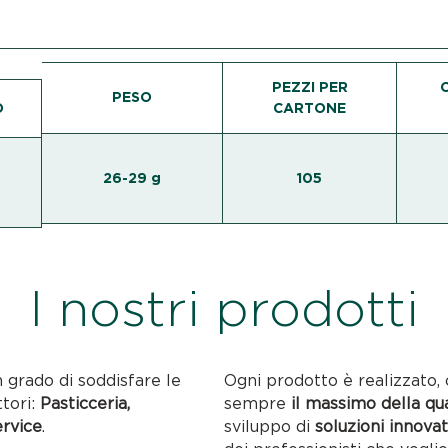
PEZZI PER
PESO
O
CARTONE
26-29 g
105
I nostri prodotti
n grado di soddisfare le
Ogni prodotto è realizzato, 
ttori:
Pasticceria,
sempre
il massimo della qu
ervice
.
sviluppo di
soluzioni innovat