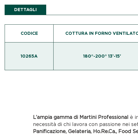
DETTAGLI
CODICE
COTTURA IN FORNO VENTILAT
10265A
180°-200° 13'-15'
L’ampia gamma di Martini Professional
è i
necessità di chi lavora con passione nei se
Panificazione, Gelateria, Ho.Re.Ca., Food S