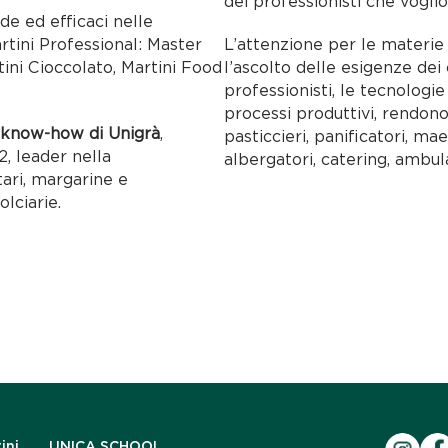
dei professionisti che voglio
ide ed efficaci nelle
artini Professional: Master
L’attenzione per le materie p
tini Cioccolato, Martini Food
l’ascolto delle esigenze dei c
professionisti, le tecnolog
processi produttivi, rendon
l
know-how di Unigrà
,
pasticcieri, panificatori, maes
, leader nella
albergatori, catering, ambul
tari, margarine e
olciarie.
ini
UNICA SCHOOL