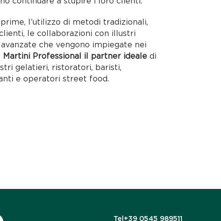
no continuare a stupire i loro clienti.
rime, l’utilizzo di metodi tradizionali,
lienti, le collaborazioni con illustri
ie avanzate che vengono impiegate nei
o
Martini Professional il partner ideale
di
tri gelatieri, ristoratori, baristi,
anti e operatori street food.
Tel
+39 0545 989511