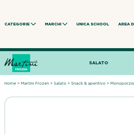
Skip
to
content
CATEGORIE
MARCHI
UNICA SCHOOL
AREA 
SALATO
Home
>
Martini Frozen
>
Salato
>
Snack & aperitivo
>
Monoporzio