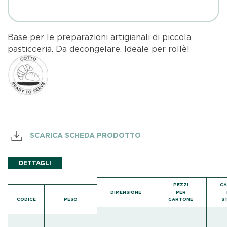
Base per le preparazioni artigianali di piccola
pasticceria. Da decongelare. Ideale per rollè!
SCARICA SCHEDA PRODOTTO
DETTAGLI
PEZZI
CA
DIMENSIONE
PER
CODICE
PESO
CARTONE
S