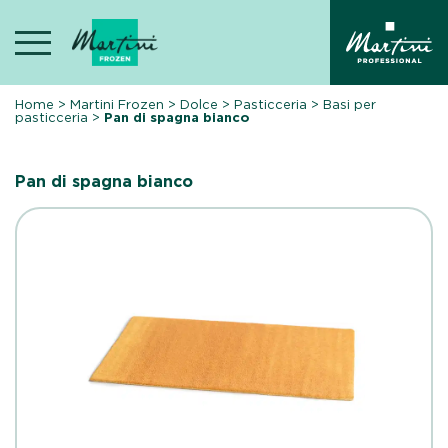
Skip
to
content
Home
>
Martini Frozen
>
Dolce
>
Pasticceria
>
Basi per
pasticceria
>
Pan di spagna bianco
Pan di spagna bianco