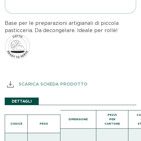
Base per le preparazioni artigianali di piccola
pasticceria. Da decongelare. Ideale per rollè!
SCARICA SCHEDA PRODOTTO
DETTAGLI
PEZZI
CA
DIMENSIONE
PER
CODICE
PESO
CARTONE
S