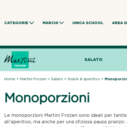
Skip
to
content
CATEGORIE
MARCHI
UNICA SCHOOL
AREA 
SALATO
Home
>
Martini Frozen
>
Salato
>
Snack & aperitivo
>
Monoporzio
Monoporzioni
Le monoporzioni Martini Frozen sono ideali per tantiss
all’aperitivo, ma anche per una sfiziosa pausa pranzo: a