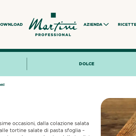
DOWNLOAD
AZIENDA
RICETT
DOLCE
ni
ime occasioni, dalla colazione salata
lle tortine salate di pasta sfoglia –