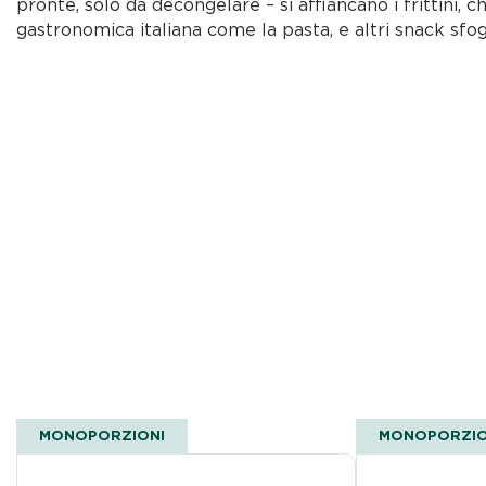
pronte, solo da decongelare – si affiancano i frittini, 
gastronomica italiana come la pasta, e altri snack sfogl
MONOPORZIONI
MONOPORZIO