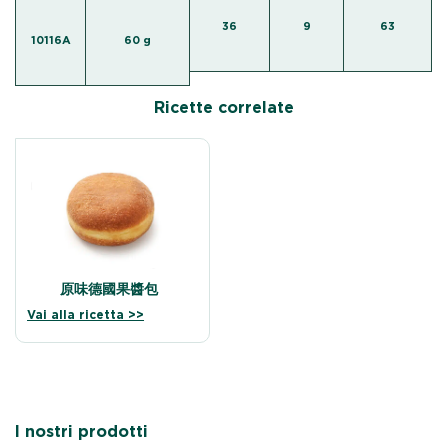
36
9
63
10116A
60 g
Ricette correlate
原味德國果醬包
Vai alla ricetta >>
I nostri prodotti