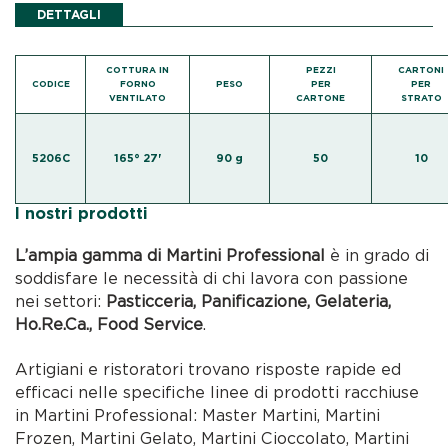
DETTAGLI
COTTURA IN
PEZZI
CARTONI
CODICE
FORNO
PESO
PER
PER
VENTILATO
CARTONE
STRATO
5206C
165° 27'
90 g
50
10
I nostri prodotti
L’ampia gamma di Martini Professional
è in grado di
soddisfare le necessità di chi lavora con passione
nei settori:
Pasticceria, Panificazione, Gelateria,
Ho.Re.Ca., Food Service
.
Artigiani e ristoratori trovano risposte rapide ed
efficaci nelle specifiche linee di prodotti racchiuse
in Martini Professional: Master Martini, Martini
Frozen, Martini Gelato, Martini Cioccolato, Martini