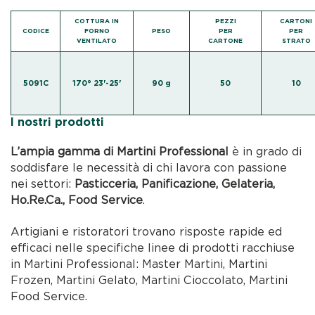
COTTURA IN
PEZZI
CARTONI
CODICE
FORNO
PESO
PER
PER
VENTILATO
CARTONE
STRATO
5091C
170° 23'-25'
90 g
50
10
I nostri prodotti
L’ampia gamma di Martini Professional
è in grado di
soddisfare le necessità di chi lavora con passione
nei settori:
Pasticceria, Panificazione, Gelateria,
Ho.Re.Ca., Food Service
.
Artigiani e ristoratori trovano risposte rapide ed
efficaci nelle specifiche linee di prodotti racchiuse
in Martini Professional: Master Martini, Martini
Frozen, Martini Gelato, Martini Cioccolato, Martini
Food Service.