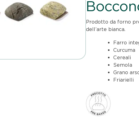
Bocconc
Prodotto da forno pron
dell’arte bianca.
Farro inte
Curcuma
Cereali
Semola
Grano ars
Friarielli