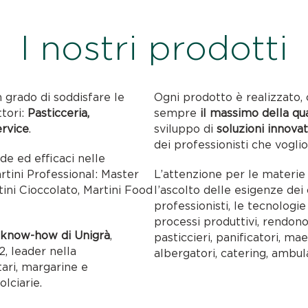
I nostri prodotti
n grado di soddisfare le
Ogni prodotto è realizzato, 
ttori:
Pasticceria,
sempre
il massimo della qu
ervice
.
sviluppo di
soluzioni innovat
dei professionisti che voglio
ide ed efficaci nelle
artini Professional: Master
L’attenzione per le materie p
tini Cioccolato, Martini Food
l’ascolto delle esigenze dei c
professionisti, le tecnolog
processi produttivi, rendon
l
know-how di Unigrà
,
pasticcieri, panificatori, maes
, leader nella
albergatori, catering, ambul
tari, margarine e
olciarie.