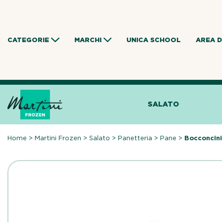
Skip
to
content
CATEGORIE
MARCHI
UNICA SCHOOL
AREA 
SALATO
Home
>
Martini Frozen
>
Salato
>
Panetteria
>
Pane
>
Bocconcin