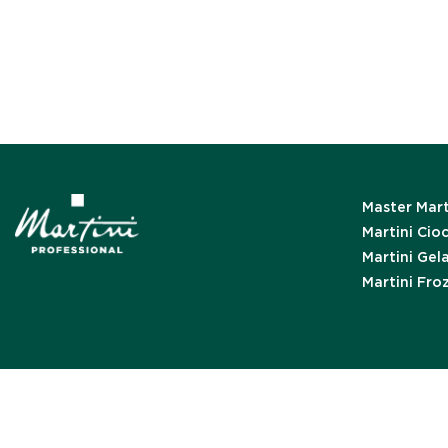
Master Mart
Martini Cio
Martini Gel
Martini Fro
Informat