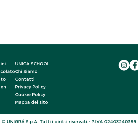
ini
UNICA SCHOOL
ccolato
Chi Siamo
ato
Contatti
zen
Privacy Policy
Cookie Policy
Mappa del sito
© UNIGRÁ S.p.A. Tutti i diritti riservati.- P.IVA 02403240399
iva sulla raccolta
Le tue preferenze relative alla priva