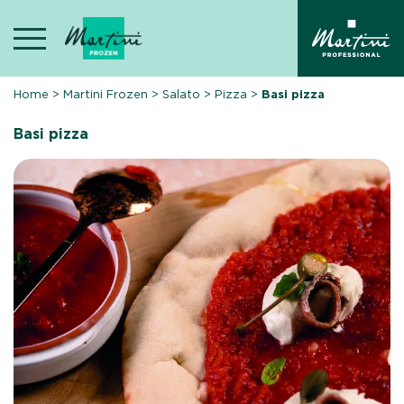
Skip
to
content
Home
>
Martini Frozen
>
Salato
>
Pizza
>
Basi pizza
Basi pizza