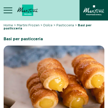
Skip
to
content
Home
>
Martini Frozen
>
Dolce
>
Pasticceria
>
Basi per
pasticceria
Basi per pasticceria