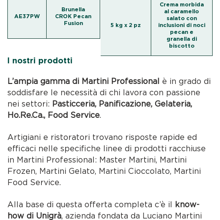
Crema morbida
Brunella
al caramello
AE37PW
CROK Pecan
salato con
Fusion
5 kg x 2 pz
inclusioni di noci
pecan e
granella di
biscotto
I nostri prodotti
L’ampia gamma di Martini Professional
è in grado di
soddisfare le necessità di chi lavora con passione
nei settori:
Pasticceria, Panificazione, Gelateria,
Ho.Re.Ca., Food Service
.
Artigiani e ristoratori trovano risposte rapide ed
efficaci nelle specifiche linee di prodotti racchiuse
in Martini Professional: Master Martini, Martini
Frozen, Martini Gelato, Martini Cioccolato, Martini
Food Service.
Alla base di questa offerta completa c’è il
know-
how di Unigrà
, azienda fondata da Luciano Martini