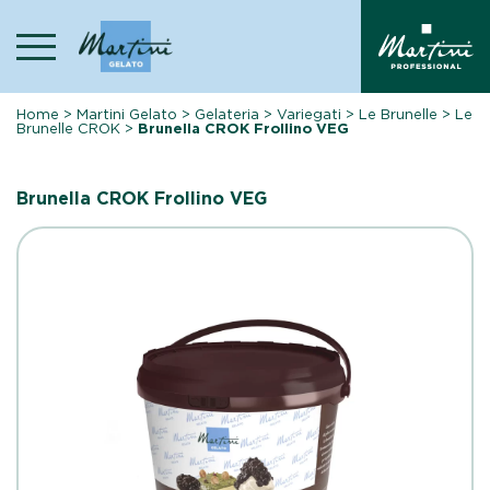
Skip
to
content
Home
>
Martini Gelato
>
Gelateria
>
Variegati
>
Le Brunelle
>
Le
Brunelle CROK
>
Brunella CROK Frollino VEG
Brunella CROK Frollino VEG