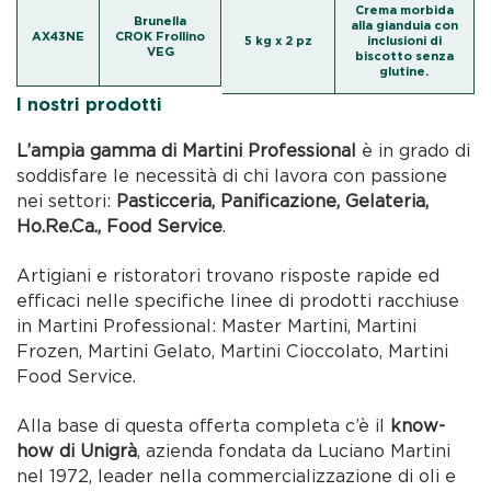
Crema morbida
Brunella
alla gianduia con
AX43NE
CROK Frollino
5 kg x 2 pz
inclusioni di
VEG
biscotto senza
glutine.
I nostri prodotti
L’ampia gamma di Martini Professional
è in grado di
soddisfare le necessità di chi lavora con passione
nei settori:
Pasticceria, Panificazione, Gelateria,
Ho.Re.Ca., Food Service
.
Artigiani e ristoratori trovano risposte rapide ed
efficaci nelle specifiche linee di prodotti racchiuse
in Martini Professional: Master Martini, Martini
Frozen, Martini Gelato, Martini Cioccolato, Martini
Food Service.
Alla base di questa offerta completa c’è il
know-
how di Unigrà
, azienda fondata da Luciano Martini
nel 1972, leader nella commercializzazione di oli e