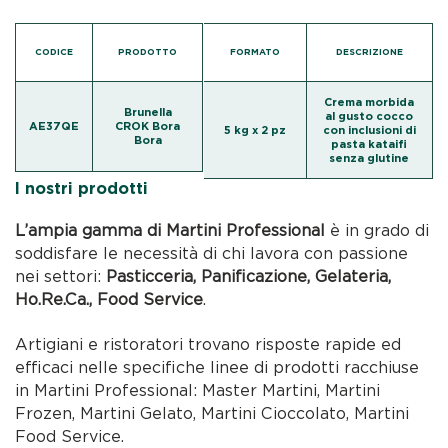
CODICE
PRODOTTO
FORMATO
DESCRIZIONE
Crema morbida
Brunella
al gusto cocco
AE37QE
CROK Bora
5 kg x 2 pz
con inclusioni di
Bora
pasta kataifi
senza glutine
I nostri prodotti
L’ampia gamma di Martini Professional
è in grado di
soddisfare le necessità di chi lavora con passione
nei settori:
Pasticceria, Panificazione, Gelateria,
Ho.Re.Ca., Food Service
.
Artigiani e ristoratori trovano risposte rapide ed
efficaci nelle specifiche linee di prodotti racchiuse
in Martini Professional: Master Martini, Martini
Frozen, Martini Gelato, Martini Cioccolato, Martini
Food Service.