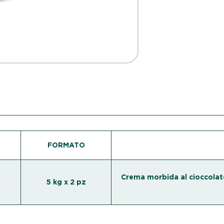
FORMATO
Crema morbida al cioccolato 
5 kg x 2 pz