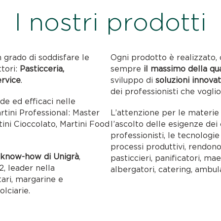
I nostri prodotti
n grado di soddisfare le
Ogni prodotto è realizzato, 
ttori:
Pasticceria,
sempre
il massimo della qu
ervice
.
sviluppo di
soluzioni innovat
dei professionisti che voglio
ide ed efficaci nelle
artini Professional: Master
L’attenzione per le materie p
tini Cioccolato, Martini Food
l’ascolto delle esigenze dei c
professionisti, le tecnolog
processi produttivi, rendon
l
know-how di Unigrà
,
pasticcieri, panificatori, maes
, leader nella
albergatori, catering, ambul
tari, margarine e
olciarie.