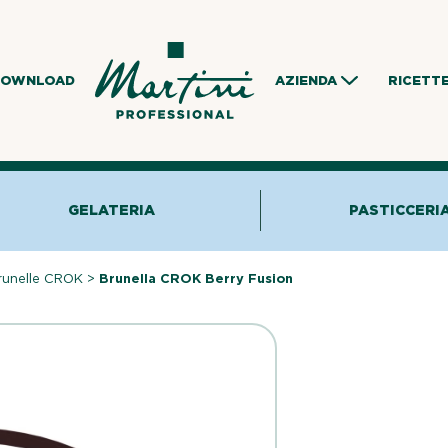
DOWNLOAD
AZIENDA
RICETT
GELATERIA
PASTICCERI
runelle CROK
>
Brunella CROK Berry Fusion