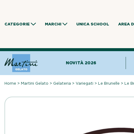
Skip
to
content
CATEGORIE
MARCHI
UNICA SCHOOL
AREA 
NOVITÀ 2026
Home
>
Martini Gelato
>
Gelateria
>
Variegati
>
Le Brunelle
>
Le B