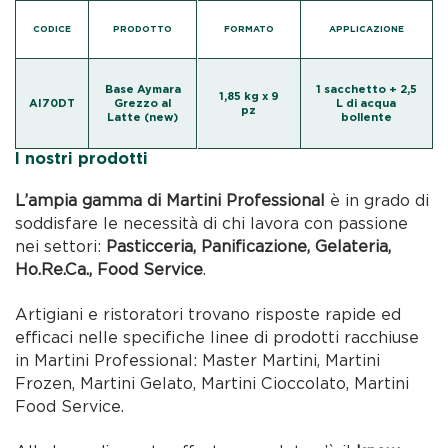
CODICE
PRODOTTO
FORMATO
APPLICAZIONE
Base Aymara
1 sacchetto + 2,5
1,85 kg x 9
AI70DT
Grezzo al
L di acqua
pz
Latte (new)
bollente
I nostri prodotti
L’ampia gamma di Martini Professional
è in grado di
soddisfare le necessità di chi lavora con passione
nei settori:
Pasticceria, Panificazione, Gelateria,
Ho.Re.Ca., Food Service
.
Artigiani e ristoratori trovano risposte rapide ed
efficaci nelle specifiche linee di prodotti racchiuse
in Martini Professional: Master Martini, Martini
Frozen, Martini Gelato, Martini Cioccolato, Martini
Food Service.