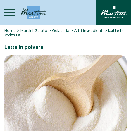
Skip
to
content
Home
>
Martini Gelato
>
Gelateria
>
Altri ingredienti
>
Latte in
polvere
Latte in polvere