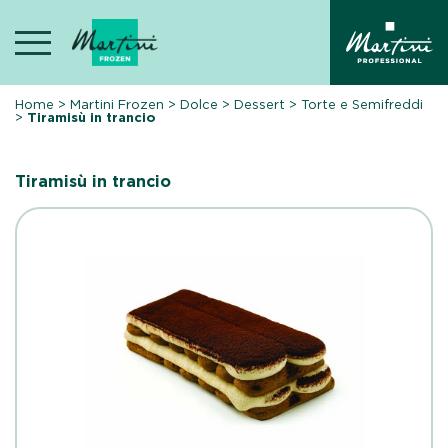
Skip
to
content
Home
>
Martini Frozen
>
Dolce
>
Dessert
>
Torte e Semifreddi
>
Tiramisù in trancio
Tiramisù in trancio