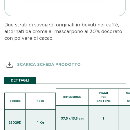
Due strati di savoiardi originali imbevuti nel caffè,
alternati da crema al mascarpone al 30% decorato
con polvere di cacao.
SCARICA SCHEDA PRODOTTO
DETTAGLI
PEZZI
C
DIMENSIONE
PER
CODICE
PESO
CARTONE
S
37,5 x 13,5 cm
1
25028D
1 Kg