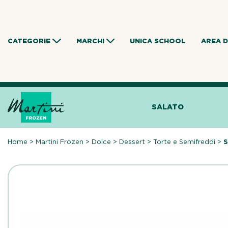
Skip
to
content
CATEGORIE
MARCHI
UNICA SCHOOL
AREA 
SALATO
Home
>
Martini Frozen
>
Dolce
>
Dessert
>
Torte e Semifreddi
>
S