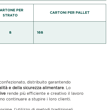
ARTONE PER
CARTONI PER PALLET
STRATO
8
168
confezionato, distribuito garantendo
alità e della sicurezza alimentare
. Lo
ive
rende più efficiente e creativo il lavoro
no continuare a stupire i loro clienti.
rime, l’utilizzo di metodi tradizionali,