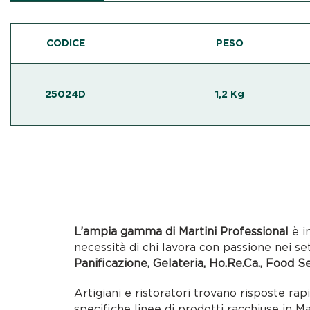
CODICE
PESO
25024D
1,2 Kg
L’ampia gamma di Martini Professional
è i
necessità di chi lavora con passione nei se
Panificazione, Gelateria, Ho.Re.Ca., Food S
Artigiani e ristoratori trovano risposte rap
specifiche linee di prodotti racchiuse in M