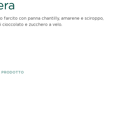
era
o farcito con panna chantilly, amarene e sciroppo,
i cioccolato e zucchero a velo.
A PRODOTTO