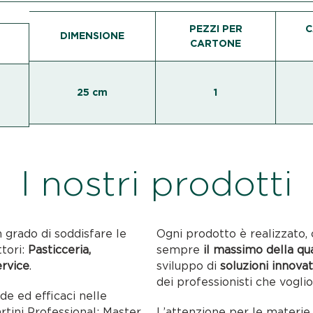
PEZZI PER
C
DIMENSIONE
CARTONE
25 cm
1
I nostri prodotti
n grado di soddisfare le
Ogni prodotto è realizzato, 
ttori:
Pasticceria,
sempre
il massimo della qu
ervice
.
sviluppo di
soluzioni innovat
dei professionisti che voglio
ide ed efficaci nelle
artini Professional: Master
L’attenzione per le materie p