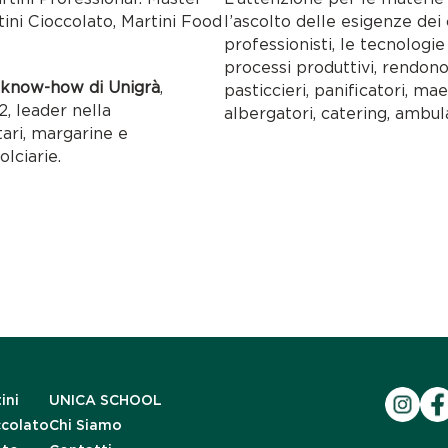
tini Cioccolato, Martini Food
l’ascolto delle esigenze dei c
professionisti, le tecnolog
processi produttivi, rendon
l
know-how di Unigrà
,
pasticcieri, panificatori, maes
, leader nella
albergatori, catering, ambul
tari, margarine e
olciarie.
ini
UNICA SCHOOL
ccolato
Chi Siamo