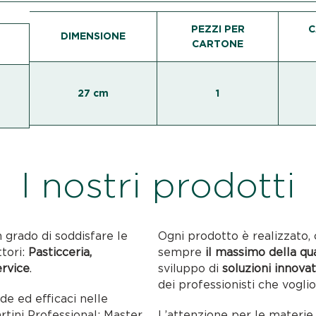
PEZZI PER
C
DIMENSIONE
CARTONE
27 cm
1
I nostri prodotti
n grado di soddisfare le
Ogni prodotto è realizzato, 
ttori:
Pasticceria,
sempre
il massimo della qu
ervice
.
sviluppo di
soluzioni innovat
dei professionisti che voglio
ide ed efficaci nelle
artini Professional: Master
L’attenzione per le materie p