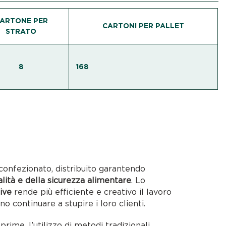
ARTONE PER
CARTONI PER PALLET
STRATO
8
168
confezionato, distribuito garantendo
alità e della sicurezza alimentare
. Lo
ive
rende più efficiente e creativo il lavoro
no continuare a stupire i loro clienti.
rime, l’utilizzo di metodi tradizionali,