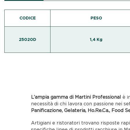
CODICE
PESO
25020D
1,4 Kg
L’ampia gamma di Martini Professional
è i
necessità di chi lavora con passione nei se
Panificazione, Gelateria, Ho.Re.Ca., Food S
Artigiani e ristoratori trovano risposte rap
specifiche linee di prodotti racchiuse in M