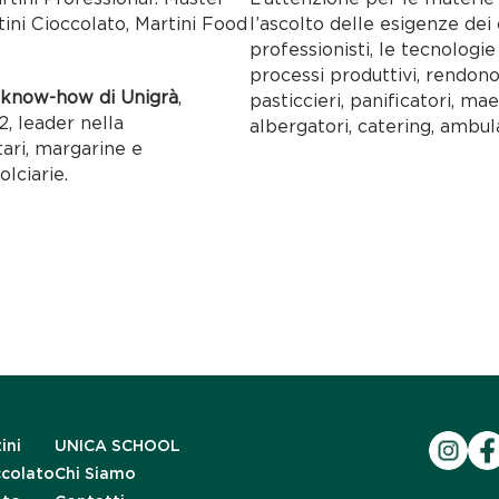
tini Cioccolato, Martini Food
l’ascolto delle esigenze dei c
professionisti, le tecnolog
processi produttivi, rendon
l
know-how di Unigrà
,
pasticcieri, panificatori, maes
, leader nella
albergatori, catering, ambul
tari, margarine e
olciarie.
ini
UNICA SCHOOL
ccolato
Chi Siamo