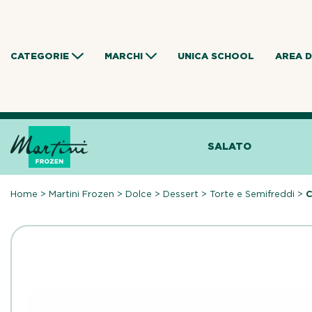
Skip
to
content
CATEGORIE
MARCHI
UNICA SCHOOL
AREA 
SALATO
Home
>
Martini Frozen
>
Dolce
>
Dessert
>
Torte e Semifreddi
>
C