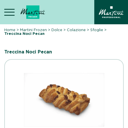
Skip
to
content
Home
>
Martini Frozen
>
Dolce
>
Colazione
>
Sfoglie
>
Treccina Noci Pecan
Treccina Noci Pecan