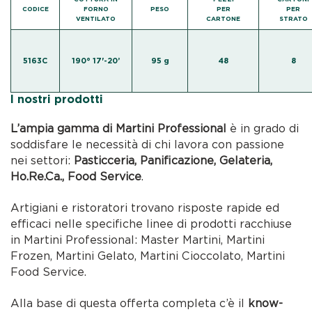
CODICE
FORNO
PESO
PER
PER
VENTILATO
CARTONE
STRATO
5163C
190° 17'-20’
95 g
48
8
I nostri prodotti
L’ampia gamma di Martini Professional
è in grado di
soddisfare le necessità di chi lavora con passione
nei settori:
Pasticceria, Panificazione, Gelateria,
Ho.Re.Ca., Food Service
.
Artigiani e ristoratori trovano risposte rapide ed
efficaci nelle specifiche linee di prodotti racchiuse
in Martini Professional: Master Martini, Martini
Frozen, Martini Gelato, Martini Cioccolato, Martini
Food Service.
Alla base di questa offerta completa c’è il
know-