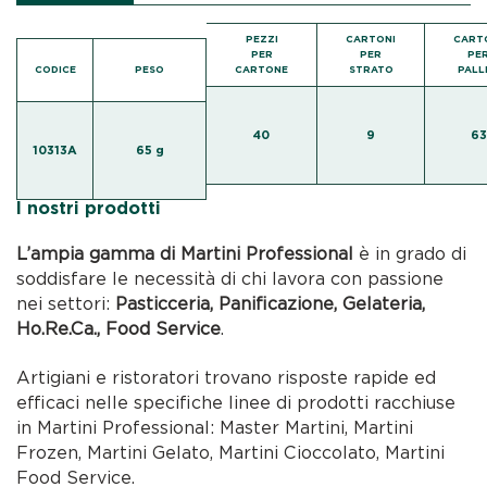
PEZZI
CARTONI
CART
PER
PER
PE
CODICE
PESO
CARTONE
STRATO
PALL
40
9
63
10313A
65 g
I nostri prodotti
L’ampia gamma di Martini Professional
è in grado di
soddisfare le necessità di chi lavora con passione
nei settori:
Pasticceria, Panificazione, Gelateria,
Ho.Re.Ca., Food Service
.
Artigiani e ristoratori trovano risposte rapide ed
efficaci nelle specifiche linee di prodotti racchiuse
in Martini Professional: Master Martini, Martini
Frozen, Martini Gelato, Martini Cioccolato, Martini
Food Service.