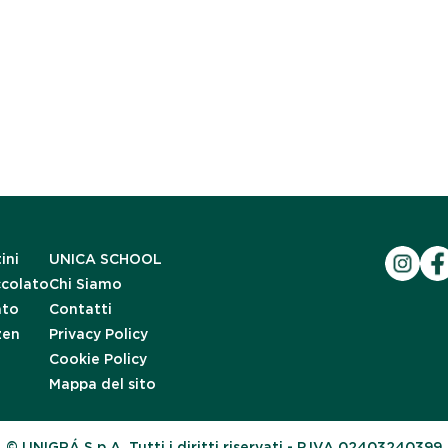
ini
UNICA SCHOOL
ccolato
Chi Siamo
ato
Contatti
zen
Privacy Policy
Cookie Policy
Mappa del sito
© UNIGRÁ S.p.A. Tutti i diritti riservati.- P.IVA 02403240399