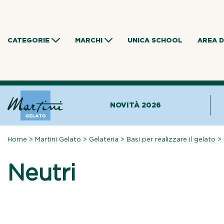
Skip
to
content
CATEGORIE
MARCHI
UNICA SCHOOL
AREA 
NOVITÀ 2026
Home
>
Martini Gelato
>
Gelateria
>
Basi per realizzare il gelato
>
Neutri