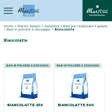
Skip
to
content
Home
>
Martini Gelato
>
Gelateria
>
Basi per realizzare il gelato
>
Basi in polvere a dosaggio
>
Biancolatte
Biancolatte
BASI IN POLVERE A DOSAGGIO
BASI IN POLVERE A DOSAGGIO
BIANCOLATTE 250
BIANCOLATTE 500