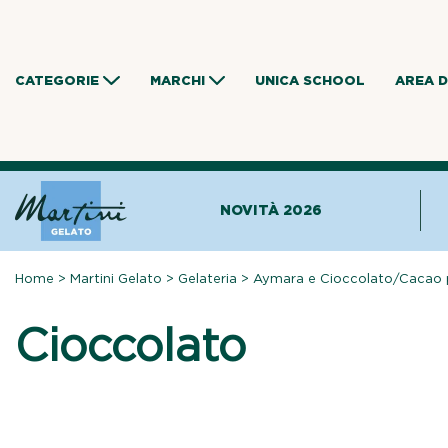
Skip
to
content
CATEGORIE
MARCHI
UNICA SCHOOL
AREA 
NOVITÀ 2026
Home
>
Martini Gelato
>
Gelateria
>
Aymara e Cioccolato/Cacao 
Cioccolato