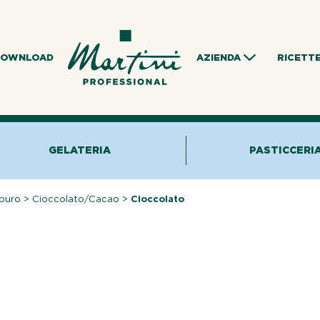
DOWNLOAD
AZIENDA
RICETT
GELATERIA
PASTICCERI
puro
>
Cioccolato/Cacao
>
Cioccolato